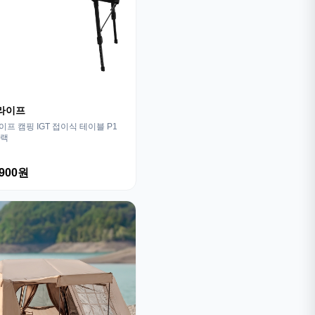
라이프
프 캠핑 IGT 접이식 테이블 P1
블랙
,900원