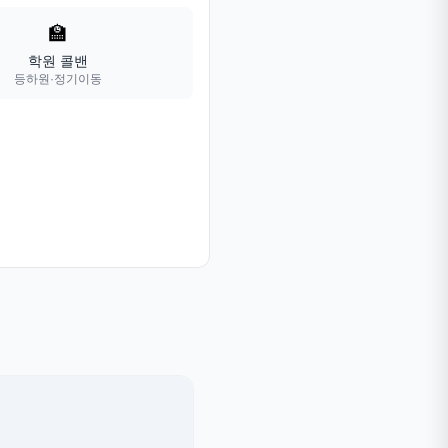
🏫
학원 콜밴
등하원·정기이동