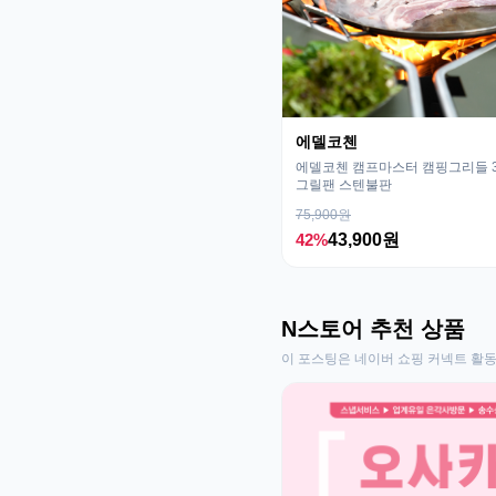
에델코첸
에델코첸 캠프마스터 캠핑그리들 32
그릴팬 스텐불판
75,900원
42%
43,900원
N스토어 추천 상품
이 포스팅은 네이버 쇼핑 커넥트 활