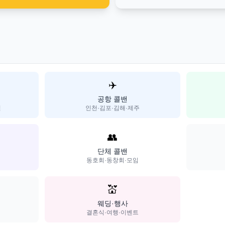
✈️
공항 콜밴
일
인천·김포·김해·제주
👥
단체 콜밴
동호회·동창회·모임
💒
웨딩·행사
결혼식·여행·이벤트