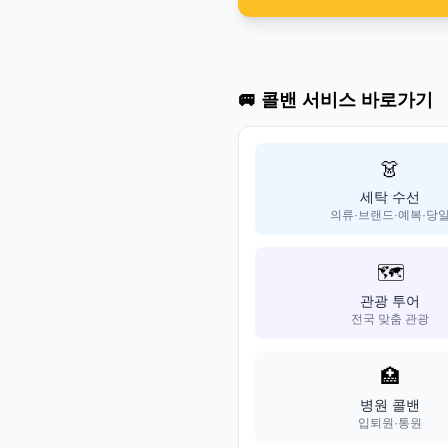
🚐 콜밴 서비스 바로가기
👗
세탁 수선
의류·브랜드·예복·당
🗺️
관광 투어
전국 맞춤 관광
🏥
병원 콜밴
입퇴원·통원