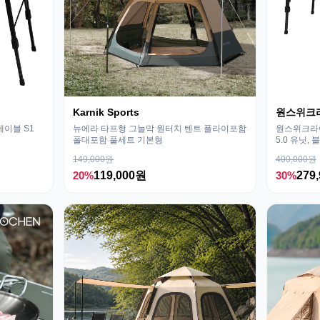
Karnik Sports
원스위크
테이블 S1
뉴에라 타프형 그늘막 원터치 텐트 플라이포함
원스위크라이
폴대포함 풀세트 기본형
5.0 유닛, 
149,000원
400,000원
20%
119,000원
30%
279