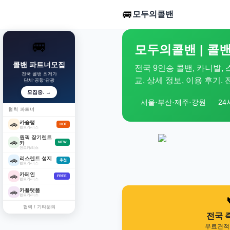
🚐
모두의콜밴
🚐
모두의콜밴 | 콜밴
콜밴 파트너모집
전국 9인승 콜밴, 카니발,
전국 콜밴 최저가
교, 상세 정보, 이용 후기
단체·공항·관광
모집중. →
서울·부산·제주·강원
24
협력 파트너
카슐랭
🚗
HOT
렌트카/리스
원픽 장기렌트
🚗
카
NEW
렌트카/리스
리스렌트 성지
🚗
추천
렌트카/리스
카페인
🚗
FREE
렌트카/리스
카플랫폼
🚗
렌트카/리스
협력 / 기타문의
전국 
무료견적 