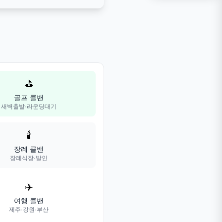
⛳
골프 콜밴
새벽출발·라운딩대기
🕯️
장례 콜밴
장례식장·발인
✈️
여행 콜밴
제주·강원·부산