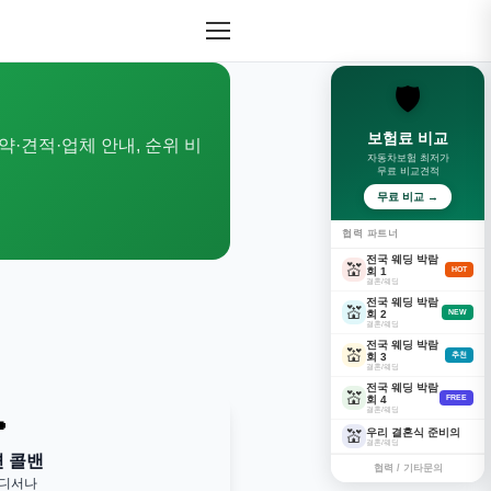
🛡️
보험료 비교
약·견적·업체 안내, 순위 비
자동차보험 최저가
무료 비교견적
무료 비교 →
협력 파트너
전국 웨딩 박람
💒
회 1
HOT
결혼/웨딩
전국 웨딩 박람
💒
회 2
NEW
결혼/웨딩
전국 웨딩 박람
💒
회 3
추천
결혼/웨딩
전국 웨딩 박람
💒
회 4
FREE
결혼/웨딩

우리 결혼식 준비의
💒
결혼/웨딩
변 콜밴
협력 / 기타문의
어디서나