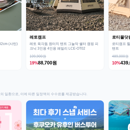
레토캠프
로티몰닷
cm (사틴)
레토 육각돔 원터치 텐트 그늘막 쉘터 캠핑 피
로티캠프 힐
크닉 3인용 4인용 패밀리 LCE-OT02
텐트
109,900원
489,000원
19%
88,700원
10%
439
동의 일환으로, 이에 따른 일정액의 수수료를 제공받습니다.