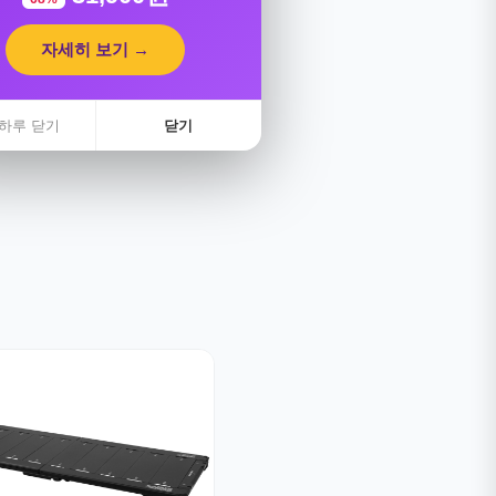
자세히 보기 →
하루 닫기
닫기